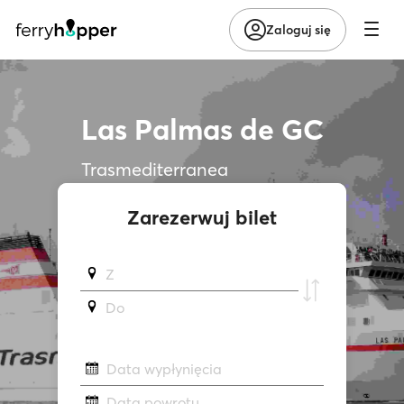
Zaloguj się
Las Palmas de GC
Trasmediterranea
Zarezerwuj bilet
Z
Do
Data wypłynięcia
Data powrotu