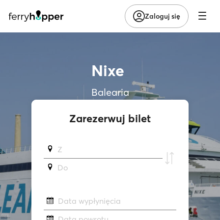
Zaloguj się
Nixe
Balearia
Zarezerwuj bilet
Z
Do
Data wypłynięcia
Data powrotu