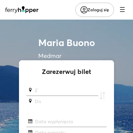
Zaloguj się
Maria Buono
Medmar
Zarezerwuj bilet
Z
Do
Data wypłynięcia
Data powrotu