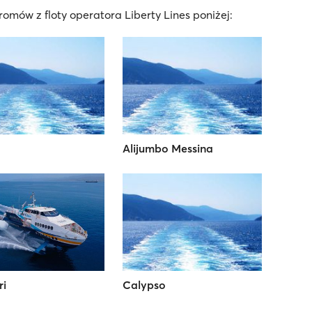
omów z floty operatora Liberty Lines poniżej:
Alijumbo Messina
i
Calypso