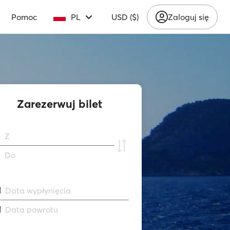
Pomoc
PL
USD ($)
Zaloguj się
Zarezerwuj bilet
Z
Do
Data wypłynięcia
Data powrotu