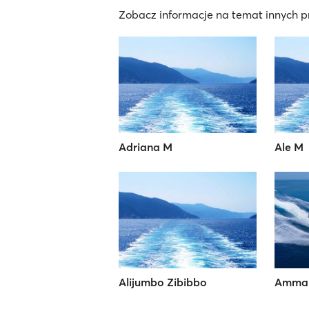
Zobacz informacje na temat innych pr
Adriana M
Ale M
Alijumbo Zibibbo
Ammar