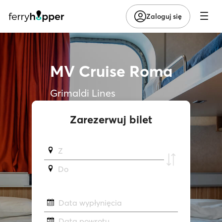
Zaloguj się
MV Cruise Roma
Grimaldi Lines
Zarezerwuj bilet
Z
Do
Data wypłynięcia
Data powrotu