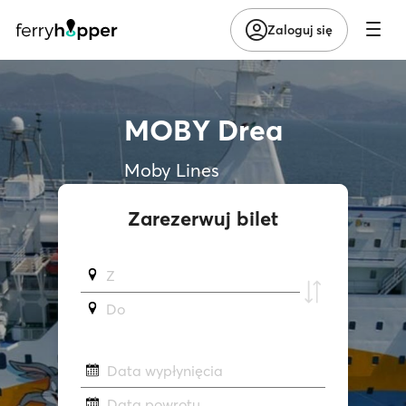
Zaloguj się
MOBY Drea
Moby Lines
Zarezerwuj bilet
Z
Do
Data wypłynięcia
Data powrotu