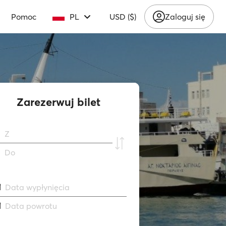
Pomoc
PL
USD ($)
Zaloguj się
Zarezerwuj bilet
Z
Do
Data wypłynięcia
Data powrotu