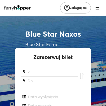
Zaloguj się
Blue Star Naxos
Blue Star Ferries
Zarezerwuj bilet
Z
Do
Data wypłynięcia
Data powrotu