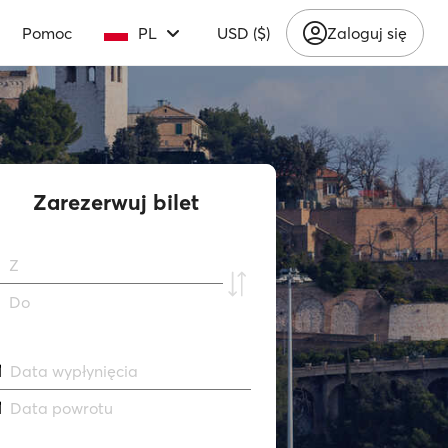
Pomoc
PL
USD ($)
Zaloguj się
Zarezerwuj bilet
Z
Do
Data wypłynięcia
Data powrotu