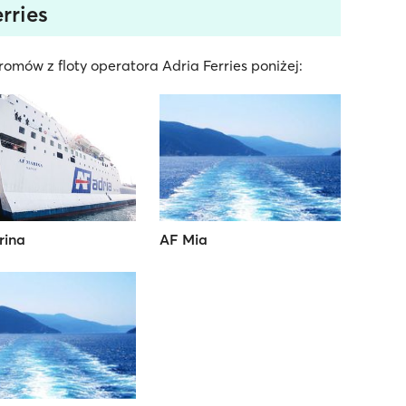
rries
omów z floty operatora Adria Ferries poniżej:
rina
AF Mia