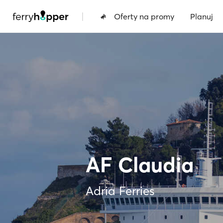
|
Oferty na promy
Planuj
AF Claudia
Adria Ferries