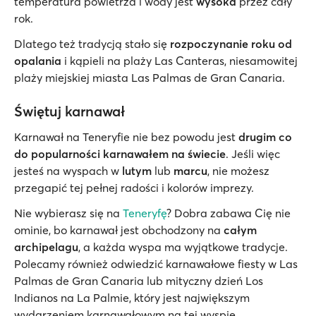
temperatura powietrza i wody jest
wysoka
przez cały
rok.
Dlatego też tradycją stało się
rozpoczynanie roku od
opalania
i kąpieli na plaży Las Canteras, niesamowitej
plaży miejskiej miasta Las Palmas de Gran Canaria.
Świętuj karnawał
Karnawał na Teneryfie nie bez powodu jest
drugim co
do popularności karnawałem na świecie
. Jeśli więc
jesteś na wyspach w
lutym
lub
marcu
, nie możesz
przegapić tej pełnej radości i kolorów imprezy.
Nie wybierasz się na
Teneryfę
? Dobra zabawa Cię nie
ominie, bo karnawał jest obchodzony na
całym
archipelagu
, a każda wyspa ma wyjątkowe tradycje.
Polecamy również odwiedzić karnawałowe fiesty w Las
Palmas de Gran Canaria lub mityczny dzień Los
Indianos na La Palmie, który jest największym
wydarzeniem karnawałowym na tej wyspie.