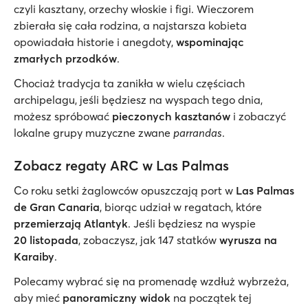
czyli kasztany, orzechy włoskie i figi. Wieczorem
zbierała się cała rodzina, a najstarsza kobieta
opowiadała historie i anegdoty,
wspominając
zmarłych przodków
.
Chociaż tradycja ta zanikła w wielu częściach
archipelagu, jeśli będziesz na wyspach tego dnia,
możesz spróbować
pieczonych kasztanów
i zobaczyć
lokalne grupy muzyczne zwane
parrandas
.
Zobacz regaty ARC w Las Palmas
Co roku setki żaglowców opuszczają port w
Las Palmas
de Gran Canaria
, biorąc udział w regatach, które
przemierzają Atlantyk
. Jeśli będziesz na wyspie
20 listopada
, zobaczysz, jak 147 statków
wyrusza na
Karaiby
.
Polecamy wybrać się na promenadę wzdłuż wybrzeża,
aby mieć
panoramiczny widok
na początek tej