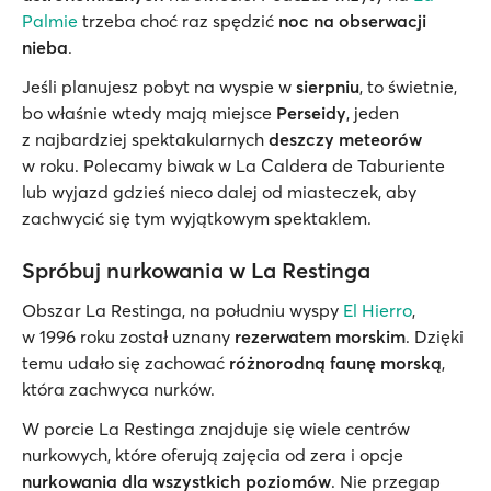
Palmie
trzeba choć raz spędzić
noc na obserwacji
nieba
.
Jeśli planujesz pobyt na wyspie w
sierpniu
, to świetnie,
bo właśnie wtedy mają miejsce
Perseidy
, jeden
z najbardziej spektakularnych
deszczy meteorów
w roku. Polecamy biwak w La Caldera de Taburiente
lub wyjazd gdzieś nieco dalej od miasteczek, aby
zachwycić się tym wyjątkowym spektaklem.
Spróbuj nurkowania w La Restinga
Obszar La Restinga, na południu wyspy
El Hierro
,
w 1996 roku został uznany
rezerwatem morskim
. Dzięki
temu udało się zachować
różnorodną faunę morską
,
która zachwyca nurków.
W porcie La Restinga znajduje się wiele centrów
nurkowych, które oferują zajęcia od zera i opcje
nurkowania dla wszystkich poziomów
. Nie przegap