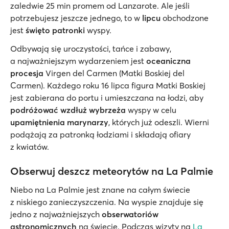
zaledwie 25 min promem od Lanzarote. Ale jeśli
potrzebujesz jeszcze jednego, to w
lipcu
obchodzone
jest
święto
patronki
wyspy.
Odbywają się uroczystości, tańce i zabawy,
a najważniejszym wydarzeniem jest
oceaniczna
procesja
Virgen del Carmen (Matki Boskiej del
Carmen). Każdego roku 16 lipca figura Matki Boskiej
jest zabierana do portu i umieszczana na łodzi, aby
podróżować wzdłuż wybrzeża
wyspy w celu
upamiętnienia marynarzy
, których już odeszli. Wierni
podążają za patronką łodziami i składają ofiary
z kwiatów.
Obserwuj deszcz meteorytów na La Palmie
Niebo na La Palmie jest znane na całym świecie
z niskiego zanieczyszczenia. Na wyspie znajduje się
jedno z najważniejszych
obserwatoriów
astronomicznych
na świecie. Podczas wizyty na
La