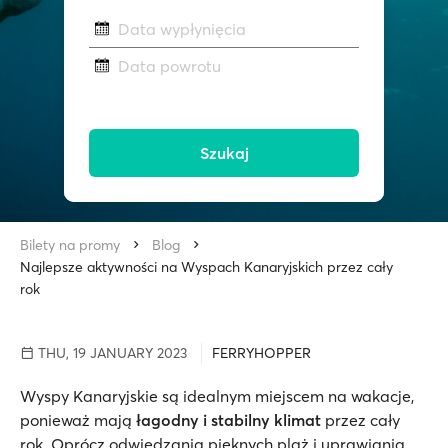
Data wypłynięcia
Data powrotu
Szukaj
Bilety na promy
Blog
Najlepsze aktywności na Wyspach Kanaryjskich przez cały
rok
THU, 19 JANUARY 2023
FERRYHOPPER
Wyspy Kanaryjskie są idealnym miejscem na wakacje,
ponieważ mają
łagodny i stabilny klimat
przez cały
rok. Oprócz odwiedzania pięknych plaż i uprawiania