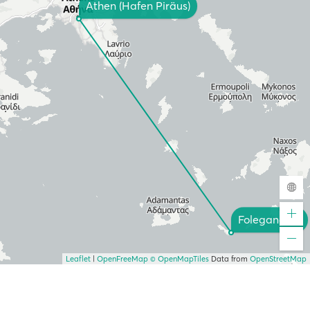
Athen (Hafen Piräus)
Folegandros
Leaflet
|
OpenFreeMap
© OpenMapTiles
Data from
OpenStreetMap