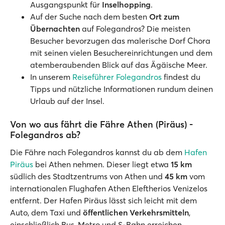
Ausgangspunkt für
Inselhopping
.
Auf der Suche nach dem besten
Ort zum
Übernachten
auf Folegandros? Die meisten
Besucher bevorzugen das malerische Dorf Chora
mit seinen vielen Besuchereinrichtungen und dem
atemberaubenden Blick auf das Ägäische Meer.
In unserem
Reiseführer Folegandros
findest du
Tipps und nützliche Informationen rundum deinen
Urlaub auf der Insel.
Von wo aus fährt die Fähre Athen (Piräus) -
Folegandros ab?
Die Fähre nach Folegandros kannst du ab dem
Hafen
Piräus
bei Athen nehmen. Dieser liegt etwa
15 km
südlich des Stadtzentrums von Athen und
45 km
vom
internationalen Flughafen Athen Eleftherios Venizelos
entfernt. Der Hafen Piräus lässt sich leicht mit dem
Auto, dem Taxi und
öffentlichen Verkehrsmitteln
,
einschließlich Bus, Metro und S-Bahn erreichen.