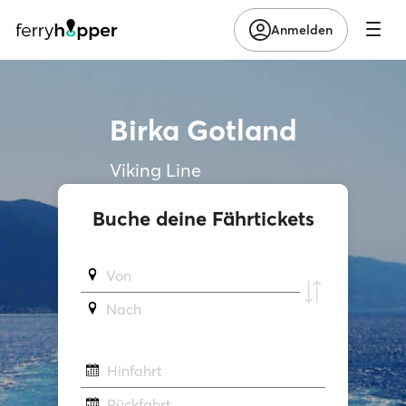
Anmelden
Birka Gotland
Viking Line
Buche deine Fährtickets
Von
Νach
Hinfahrt
Rückfahrt