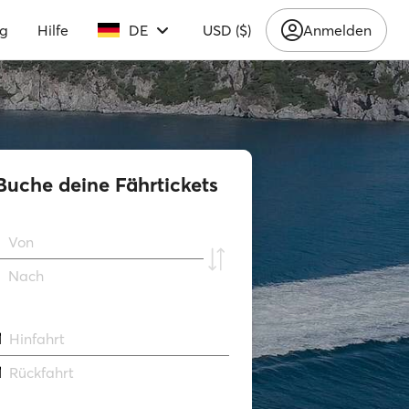
ng
Hilfe
DE
USD ($)
Anmelden
Buche deine Fährtickets
Von
Νach
Hinfahrt
Rückfahrt