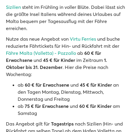
Sizilien
steht im Frühling in voller Blüte. Dabei lässt sich
die größte Insel Italiens während deines Urlaubes auf
Malta bequem per Tagesausflug mit der Fähre
erreichen.
Nutze das neue Angebot von
Virtu Ferries
und buche
reduzierte Fährtickets für Hin- und Rückfahrt mit der
Fähre Malta (Valletta) - Pozzallo
ab
60 € für
Erwachsene
und
45 € für Kinder
im Zeitraum
1.
Oktober bis 31. Dezember
. Hier die Preise nach
Wochentag:
ab
60 € für Erwachsene
und
45 € für Kinder
an
den Tagen Montag, DIenstag, Mittwoch,
Donnerstag und Freitag
ab
75 € für Erwachsene
und
60 € für Kinder
am
Samstag
Das Angebot gilt für
Tagestrips
nach Sizilien (Hin- und
Rückfahrt am selben Tage) ab dem Hafen Valletta an