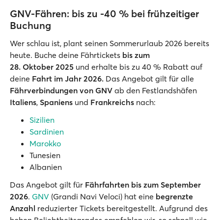
GNV-Fähren: bis zu -40 % bei frühzeitiger
Buchung
Wer schlau ist, plant seinen Sommerurlaub 2026 bereits
heute. Buche deine Fährtickets
bis zum
28. Oktober 2025
und erhalte bis zu 40 % Rabatt auf
deine
Fahrt im Jahr 2026.
Das Angebot gilt für alle
Fährverbindungen von GNV
ab den Festlandshäfen
Italiens
,
Spaniens
und
Frankreichs
nach:
Sizilien
Sardinien
Marokko
Tunesien
Albanien
Das Angebot gilt für
Fährfahrten bis zum September
2026
.
GNV
(Grandi Navi Veloci) hat eine
begrenzte
Anzahl
reduzierter Tickets bereitgestellt. Aufgrund des
hohen Beliebtheitsgrades empfehlen wir, so schnell wie