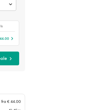
is
 44.00
oole
fra
€ 44.00