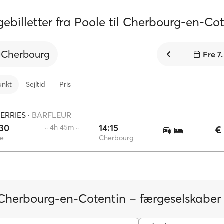
ebilletter fra Poole til Cherbourg-en-Co
Cherbourg
Fre 7
unkt
Sejltid
Pris
FERRIES
·
BARFLEUR
:30
14:15
·· 4h 45m ··
€
le
Cherbourg
Cherbourg-en-Cotentin – færgeselskaber