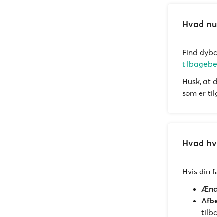
Hvad nu,
Find dyb
tilbagebe
Husk, at 
som er ti
Hvad hvi
Hvis din 
Ændr
Afbe
tilb