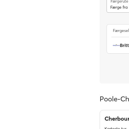
Færgerute
Færge fra 
Færgese
Brit
Poole-Ch
Cherbou
Korteste tur