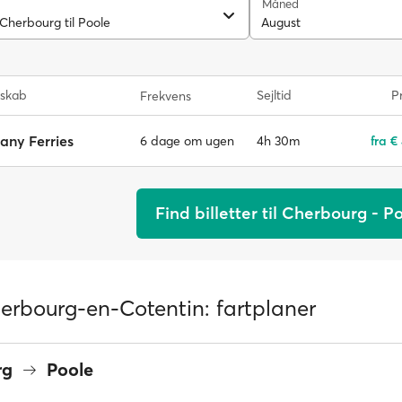
Måned
Cherbourg til Poole
August
lskab
Sejltid
Pr
Frekvens
tany Ferries
4h 30m
fra €
6 dage om ugen
Find billetter til Cherbourg - P
erbourg-en-Cotentin: fartplaner
rg
Poole