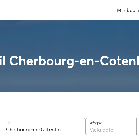
Min book
til Cherbourg-en-Coten
Til
Afrejse
Vælg dato