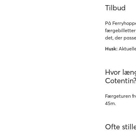
Tilbud
På Ferryhoppe
færgebillette
det, der passe
Husk:
Aktuelle
Hvor læng
Cotentin
Færgeturen fr
45m.
Ofte stil