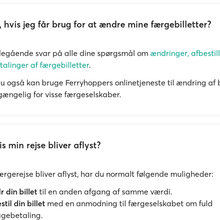
 hvis jeg får brug for at ændre mine færgebilletter?
degående svar på alle dine spørgsmål om
ændringer, afbestil
talinger af færgebilletter
.
du også kan bruge Ferryhoppers onlinetjeneste til ændring af 
lgængelig for visse færgeselskaber.
s min rejse bliver aflyst?
færgerejse bliver aflyst, har du normalt følgende muligheder:
 din billet
til en anden afgang af samme værdi.
stil din billet
med en anmodning til færgeselskabet om fuld
agebetaling.