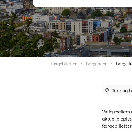
Færgebilletter
Færgeruter
Færge fr
Ture og b
Vælg mellem r
aktuelle oply
færgebillette