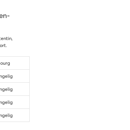
-en-
entin,
ort.
bourg
ængelig
ængelig
ængelig
ængelig