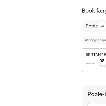
Book færg
Poole
Afgangstidsp
BRITTANY 
08
Poo
Poole-