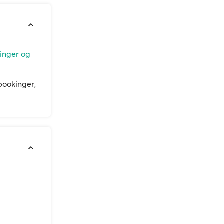
linger og
bookinger,