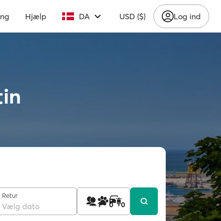
ing
Hjælp
DA
USD ($)
Log ind
tin
Retur
1
0
0
Vælg dato