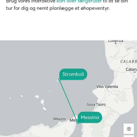
Brug vores interaktive
kort over færgeruter
til at se din
tur for dig og nemt planlægge et øhopeventyr.
Stromboli
Messina