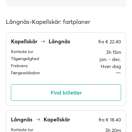
Långnäs-Kapellskär: fartplaner
Kapellskär
Långnäs
fra
€ 22.40
Korteste tur
3h 15m
Tilgængelighed
jan. ‐ dec.
Frekvens
Hver dag
Færgeselskaber
Find billetter
Långnäs
Kapellskär
fra
€ 18.40
Korteste tur
3h 20m