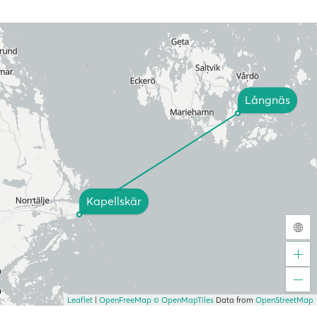
Långnäs
Kapellskär
Leaflet
|
OpenFreeMap
© OpenMapTiles
Data from
OpenStreetMap