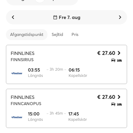
Fre 7. aug
Afgangstidspunkt
Sejltid
Pris
€ 27.60
FINNLINES
FINNSIRIUS
03:55
·· 3h 20m ··
06:15
Långnäs
Kapellskär
€ 27.60
FINNLINES
FINNCANOPUS
15:00
·· 3h 45m ··
17:45
Långnäs
Kapellskär