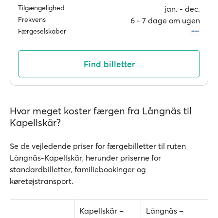
Tilgængelighed
jan. ‐ dec.
Frekvens
6 ‐ 7 dage om ugen
Færgeselskaber
Find billetter
Hvor meget koster færgen fra Långnäs til
Kapellskär?
Se de vejledende priser for færgebilletter til ruten
Långnäs-Kapellskär, herunder priserne for
standardbilletter, familiebookinger og
køretøjstransport.
Kapellskär –
Långnäs –