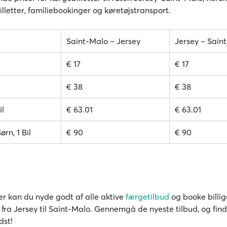
lletter, familiebookinger og køretøjstransport.
Saint-Malo – Jersey
Jersey – Sain
€ 17
€ 17
€ 38
€ 38
il
€ 63.01
€ 63.01
ørn, 1 Bil
€ 90
€ 90
r kan du nyde godt af alle aktive
færgetilbud
og booke billig
 fra Jersey til Saint-Malo. Gennemgå de nyeste tilbud, og find
dst!