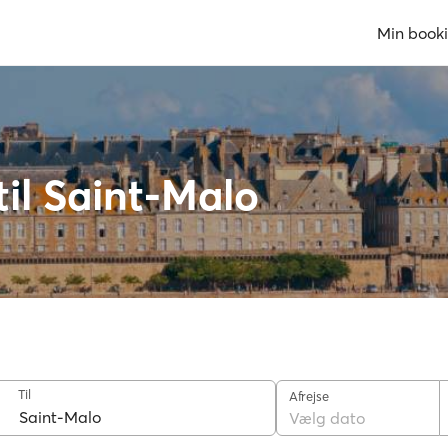
Min book
til Saint-Malo
Til
Afrejse
Vælg dato