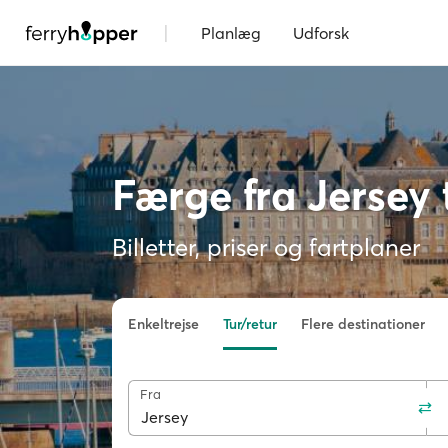
|
Planlæg
Udforsk
Færge fra Jersey 
Billetter, priser og fartplaner
Enkeltrejse
Tur/retur
Flere destinationer
Fra