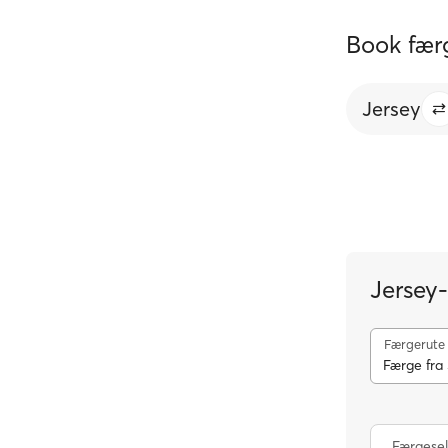
Book færg
Jersey
Jersey
Færgerute
Færge fra 
Færgese