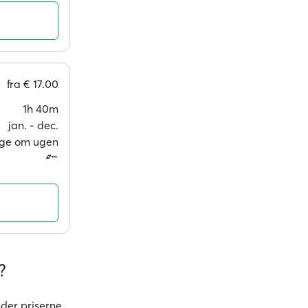
fra
€ 17.00
1h 40m
jan. ‐ dec.
age om ugen
?
nder priserne