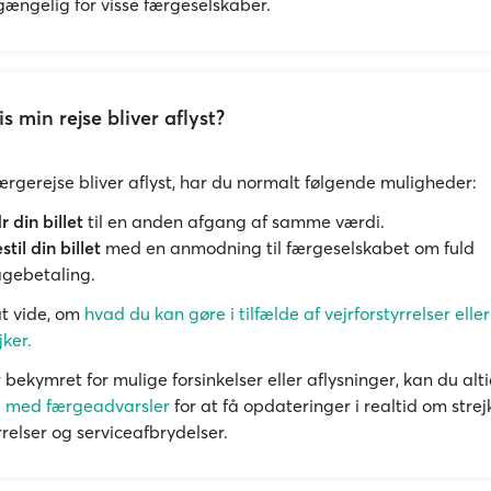
lgængelig for visse færgeselskaber.
s min rejse bliver aflyst?
færgerejse bliver aflyst, har du normalt følgende muligheder:
 din billet
til en anden afgang af samme værdi.
stil din billet
med en anmodning til færgeselskabet om fuld
agebetaling.
t vide, om
hvad du kan gøre i tilfælde af vejrforstyrrelser eller
jker.
 bekymret for mulige forsinkelser eller aflysninger, kan du al
e med færgeadvarsler
for at få opdateringer i realtid om strej
rrelser og serviceafbrydelser.