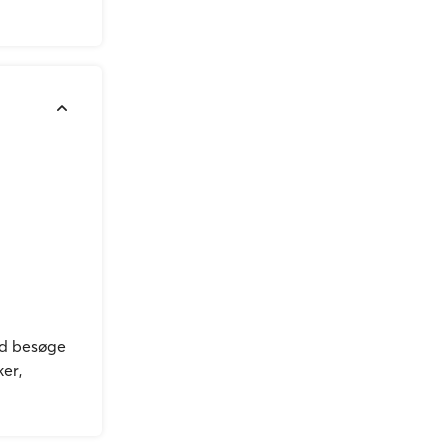
tid besøge
ker,