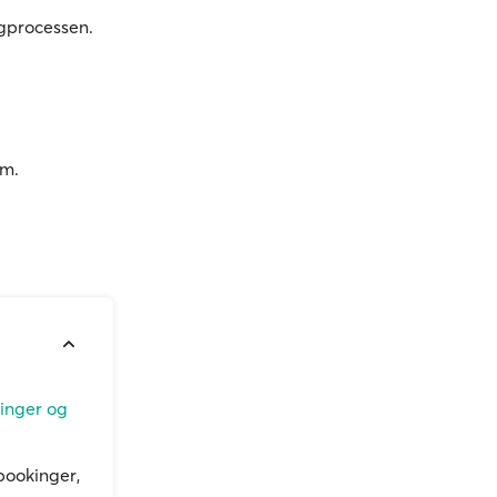
gprocessen.
5m.
linger og
bookinger,