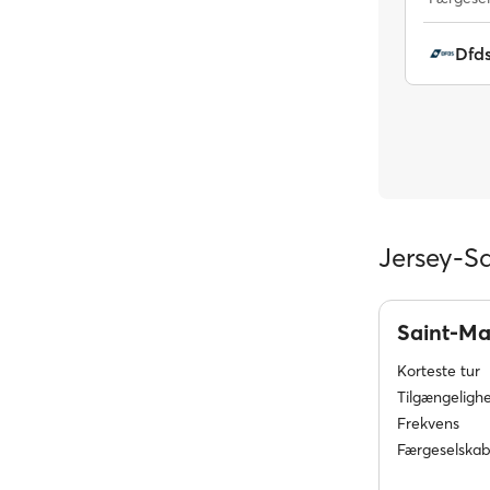
Dfd
Jersey-Sa
Saint-M
Korteste tur
Tilgængeligh
Frekvens
Færgeselskab