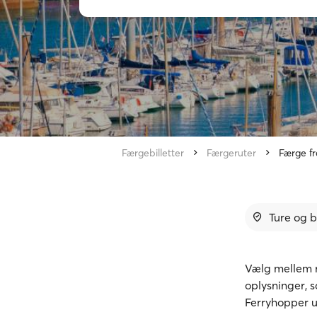
Færgebilletter
Færgeruter
Færge fr
Ture og b
Vælg mellem r
oplysninger, 
Ferryhopper u