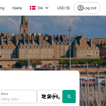
ing
Hjælp
DA
USD ($)
Log ind
Retur
1
0
0
Vælg dato