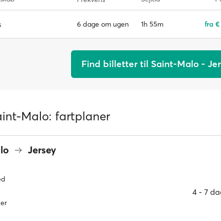
s
1h 55m
fra €
6 dage om ugen
Find billetter til Saint-Malo - Je
int-Malo: fartplaner
alo
Jersey
ed
4 ‐ 7 d
er