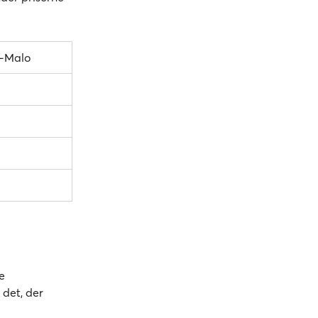
t-Malo
e
 det, der