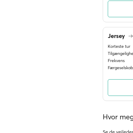
Jersey
Korteste tur
Tilgængeligh
Frekvens
Færgeselskab
Hvor mege
Se de vejleden