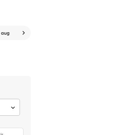
. aug
is