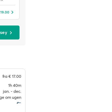
 19.00
rsey
fra
€ 17.00
1h 40m
jan. ‐ dec.
age om ugen