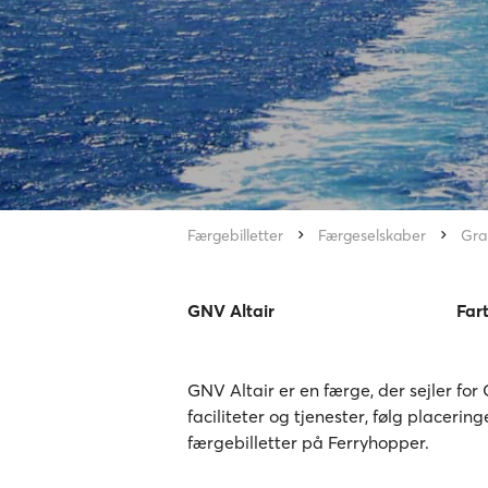
Færgebilletter
Færgeselskaber
Gra
GNV Altair
Far
GNV Altair er en færge, der sejler for
faciliteter og tjenester, følg placerin
færgebilletter på Ferryhopper.