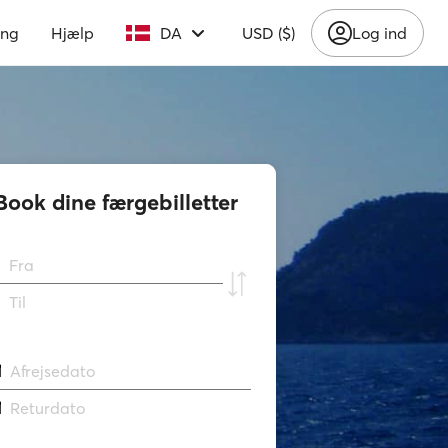
ing
Hjælp
DA
USD ($)
Log ind
Book dine færgebilletter
Fra
Til
Afrejsedato
Returdato