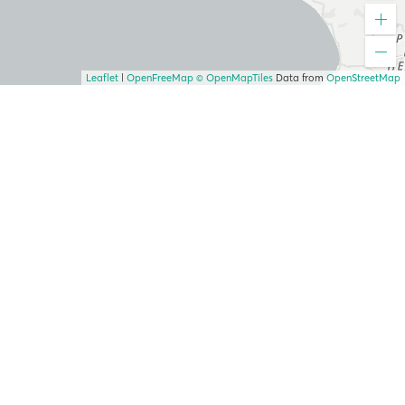
Leaflet
|
OpenFreeMap
© OpenMapTiles
Data from
OpenStreetMap