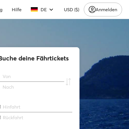
ng
Hilfe
DE
USD ($)
Anmelden
Buche deine Fährtickets
Von
Νach
Hinfahrt
Rückfahrt