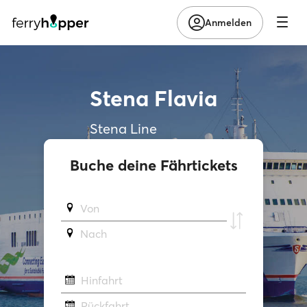
Anmelden
Stena Flavia
Stena Line
Buche deine Fährtickets
Von
Νach
Hinfahrt
Rückfahrt