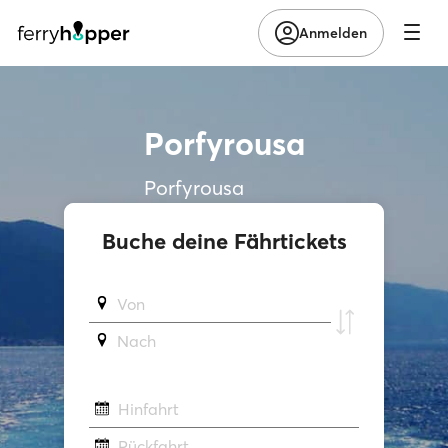
Anmelden
Porfyrousa
Porfyrousa
Buche deine Fährtickets
Von
Νach
Hinfahrt
Rückfahrt