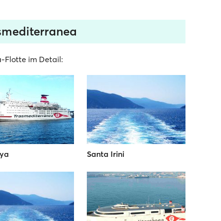
asmediterranea
Flotte im Detail:
iya
Santa Irini