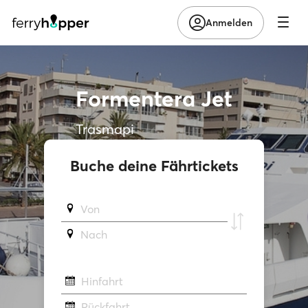
Anmelden
Formentera Jet
Trasmapi
Buche deine Fährtickets
Von
Νach
Hinfahrt
Rückfahrt