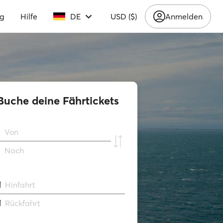
ng
Hilfe
DE
USD ($)
Anmelden
Buche deine Fährtickets
Von
Νach
Hinfahrt
Rückfahrt