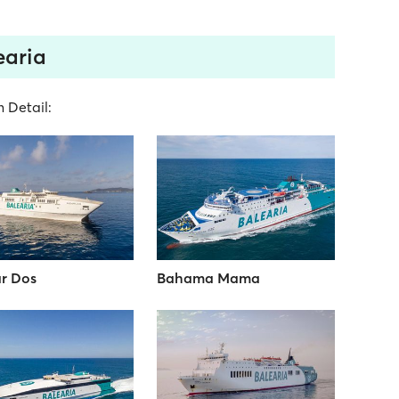
earia
 Detail:
r Dos
Bahama Mama