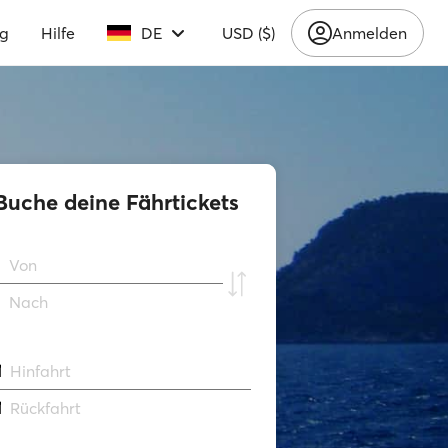
ng
Hilfe
DE
USD ($)
Anmelden
Buche deine Fährtickets
Von
Νach
Hinfahrt
Rückfahrt