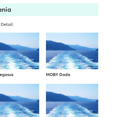
enia
 Detail:
egasus
MOBY Dada