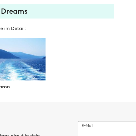
a Dreams
e im Detail:
aron
E-Mail
pps direkt in dein