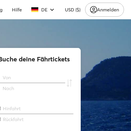
ng
Hilfe
DE
USD ($)
Anmelden
Buche deine Fährtickets
Von
Νach
Hinfahrt
Rückfahrt