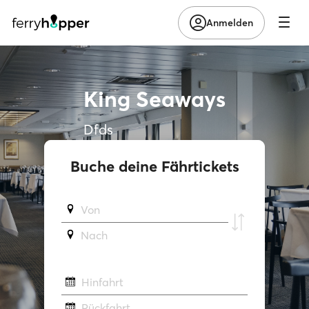
Anmelden
King Seaways
Dfds
Buche deine Fährtickets
Von
Νach
Hinfahrt
Rückfahrt