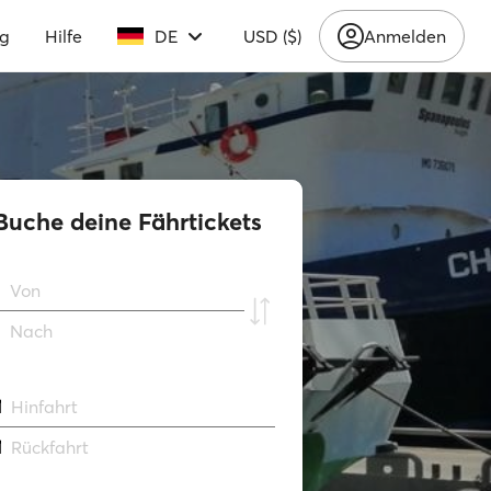
ng
Hilfe
DE
USD ($)
Anmelden
Buche deine Fährtickets
Von
Νach
Hinfahrt
Rückfahrt