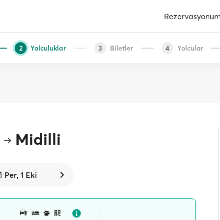
Rezervasyonu
Yolculuklar
Biletler
Yolcular
2
3
4
Midilli
Per, 1 Eki