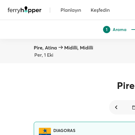
|
Planlayın
Keşfedin
Arama
1
Pire, Atina
Midilli, Midilli
Per, 1 Eki
Pire
DIAGORAS