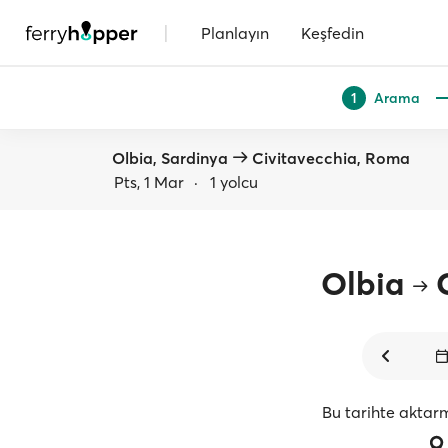
|
Planlayın
Keşfedin
Arama
1
Olbia, Sardinya
Civitavecchia, Roma
Pts, 1 Mar
·
1 yolcu
Olbia
Bu tarihte aktar