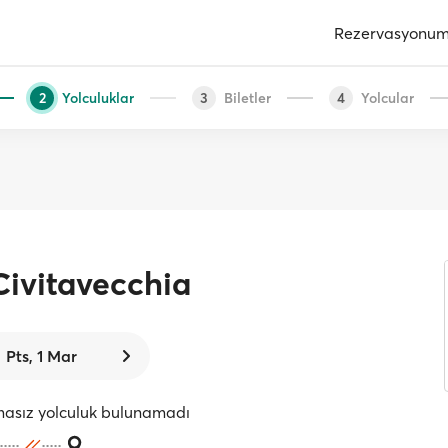
Rezervasyonu
Yolculuklar
Biletler
Yolcular
2
3
4
Civitavecchia
Pts, 1 Mar
masız yolculuk bulunamadı