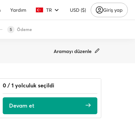
m
Yardım
TR
USD ($)
Giriş yap
Ödeme
5
Aramayı düzenle
0 / 1 yolculuk seçildi
Devam et