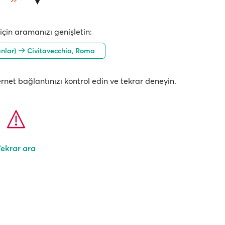
çin aramanızı genişletin:
anlar)
Civitavecchia, Roma
nternet bağlantınızı kontrol edin ve tekrar deneyin.
Tekrar ara