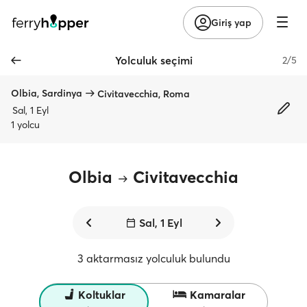
Giriş yap
Yolculuk seçimi
2/5
Olbia, Sardinya
Civitavecchia, Roma
Sal, 1 Eyl
1 yolcu
Olbia
Civitavecchia
Sal, 1 Eyl
3 aktarmasız yolculuk bulundu
Koltuklar
Kamaralar