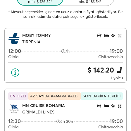
min. $ 126.52*
min. $ 183.54*
* Mevcut seçenekler içinde en ucuz olanların fiyatı gösteriliyor. Bir
sonraki adımda daha çok seçenek gösterilecek.
MOBY TOMMY
TIRRENIA
12:00
19:00
7h
Olbia
Civitavecchia
$ 142.20
1 yolcu
EN HIZLI
AZ SAYIDA KAMARA KALDI
SON DAKİKA TEKLİFİ
MN CRUISE BONARIA
GRIMALDI LINES
12:30
19:00
6h 30m
Olbia
Civitavecchia