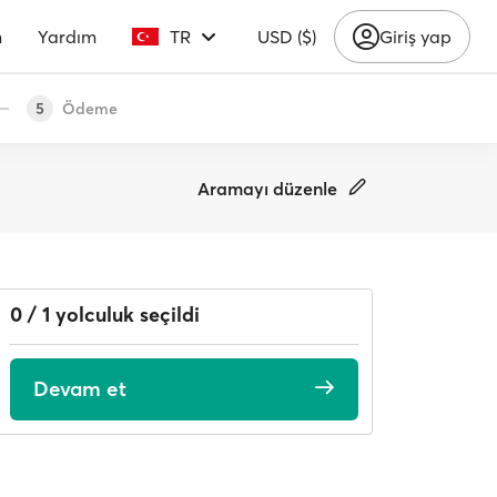
m
Yardım
TR
USD ($)
Giriş yap
Ödeme
5
Aramayı düzenle
0 / 1 yolculuk seçildi
Devam et