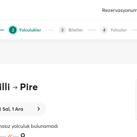
Rezervasyonu
Yolculuklar
Biletler
Yolcular
2
3
4
lli
Pire
Sal, 1 Ara
masız yolculuk bulunamadı