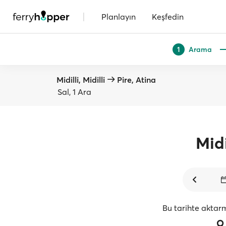
|
Planlayın
Keşfedin
Arama
1
Midilli, Midilli
Pire, Atina
Sal, 1 Ara
Midi
Bu tarihte aktar