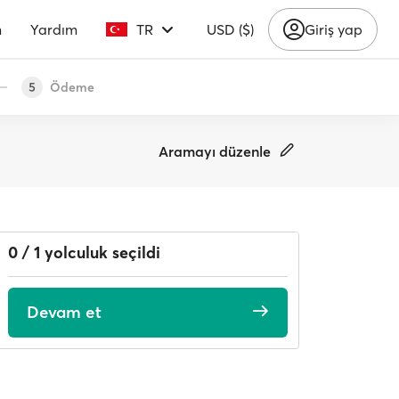
m
Yardım
TR
USD ($)
Giriş yap
Ödeme
5
Aramayı düzenle
0 / 1 yolculuk seçildi
Devam et