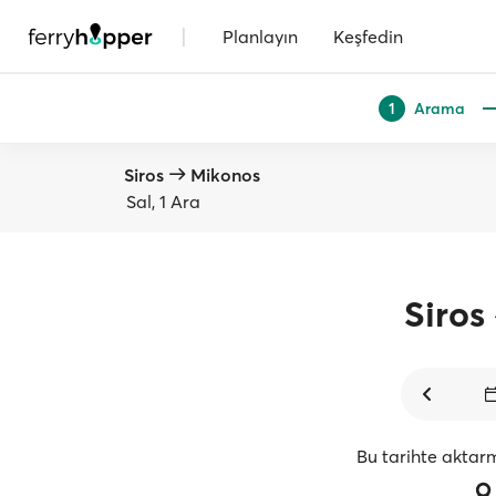
|
Planlayın
Keşfedin
Arama
1
Siros
Mikonos
Sal, 1 Ara
Siros
Bu tarihte aktar