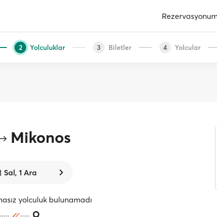
Rezervasyonu
Yolculuklar
Biletler
Yolcular
2
3
4
Mikonos
Sal, 1 Ara
masız yolculuk bulunamadı