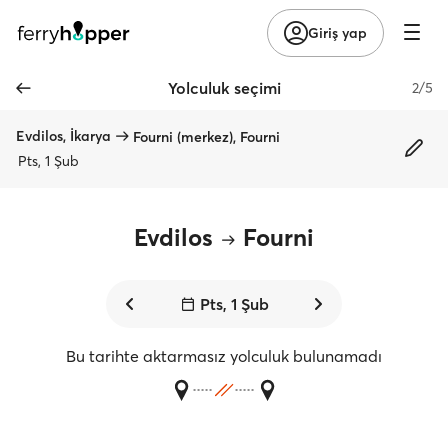
Giriş yap
Yolculuk seçimi
2/5
Evdilos, İkarya
Fourni (merkez), Fourni
Pts, 1 Şub
Evdilos
Fourni
Pts, 1 Şub
Bu tarihte aktarmasız yolculuk bulunamadı