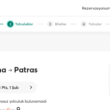
Rezervasyonu
Yolculuklar
Biletler
Yolcular
2
3
4
na
Patras
Pts, 1 Şub
masız yolculuk bulunamadı