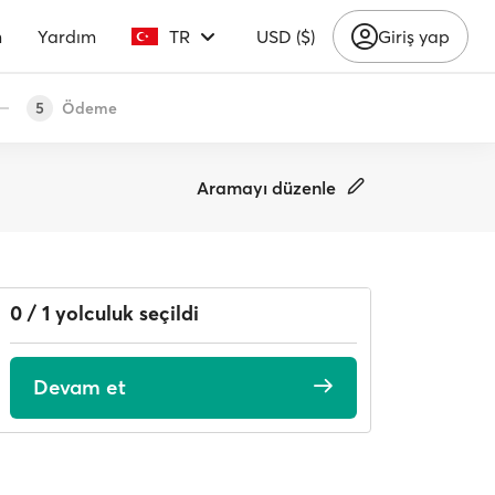
m
Yardım
TR
USD ($)
Giriş yap
Ödeme
5
Aramayı düzenle
0 / 1 yolculuk seçildi
Devam et