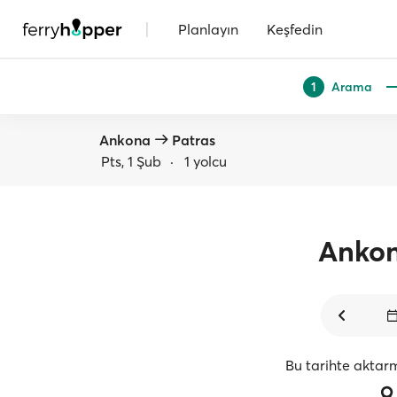
|
Planlayın
Keşfedin
Arama
1
Ankona
Patras
Pts, 1 Şub
·
1 yolcu
Anko
Bu tarihte aktar