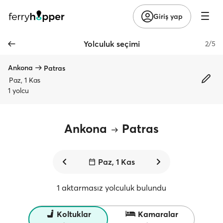
Giriş yap
Yolculuk seçimi
2/5
Ankona
Patras
Paz, 1 Kas
1 yolcu
Ankona
Patras
Paz, 1 Kas
1 aktarmasız yolculuk bulundu
Koltuklar
Kamaralar