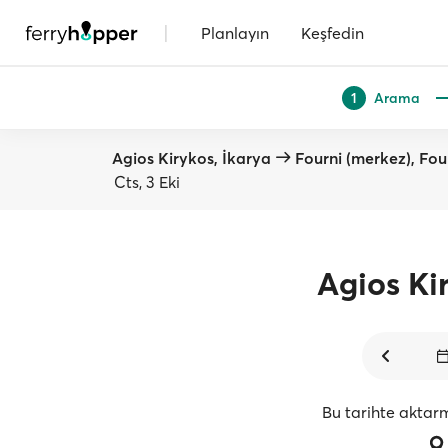
|
Planlayın
Keşfedin
Arama
1
Agios Kirykos, İkarya
Fourni (merkez), Fou
Cts, 3 Eki
Agios Ki
Bu tarihte aktar