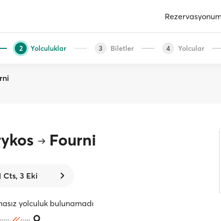
Rezervasyonu
Yolculuklar
Biletler
Yolcular
2
3
4
rni
rykos
Fourni
Cts, 3 Eki
masız yolculuk bulunamadı