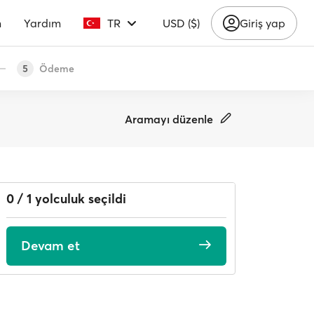
m
Yardım
TR
USD ($)
Giriş yap
Ödeme
5
Aramayı düzenle
0 / 1 yolculuk seçildi
Devam et