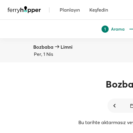
|
Planlayın
Keşfedin
Arama
1
Bozbaba
Limni
Per, 1 Nis
Bozb
Bu tarihte aktarmasız v