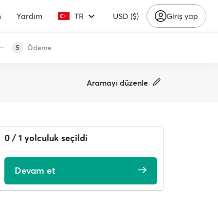
m
Yardım
TR
USD ($)
Giriş yap
Ödeme
5
Aramayı düzenle
0 / 1 yolculuk seçildi
Devam et