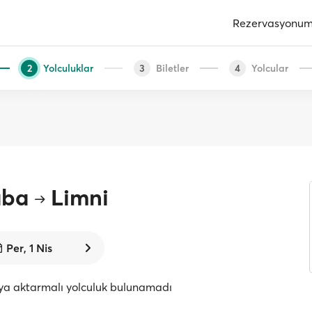
Rezervasyonu
Yolculuklar
Biletler
Yolcular
2
3
4
aba
Limni
Per, 1 Nis
eya aktarmalı yolculuk bulunamadı