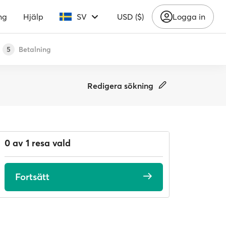
ng
Hjälp
SV
USD ($)
Logga in
Betalning
5
Redigera sökning
0 av 1 resa vald
Fortsätt