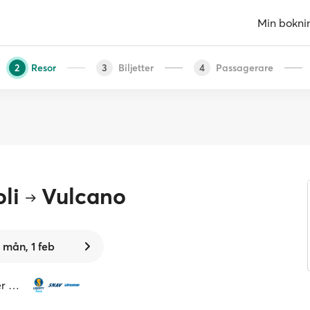
Min bokni
Resor
Biljetter
Passagerare
2
3
4
li
Vulcano
mån, 1 feb
er …