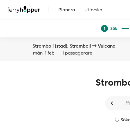
|
Planera
Utforska
Sök
1
Stromboli (stad), Stromboli
Vulcano
mån, 1 feb
·
1 passagerare
Strombo
Sök