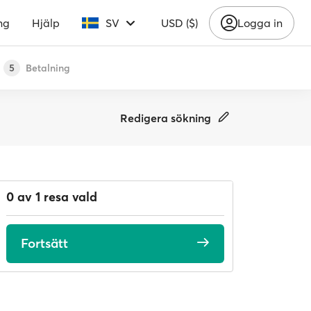
ng
Hjälp
SV
USD ($)
Logga in
Betalning
5
Redigera sökning
0 av 1 resa vald
Fortsätt