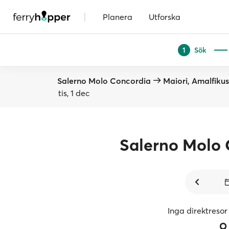
|
Planera
Utforska
Sök
1
Salerno Molo Concordia
Maiori, Amalfiku
tis, 1 dec
Salerno Molo
Inga direktresor