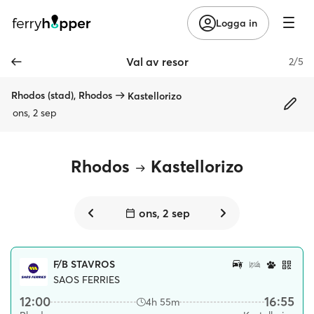
Logga in
Val av resor
2/5
Rhodos (stad), Rhodos
Kastellorizo
ons, 2 sep
Rhodos
Kastellorizo
ons, 2 sep
F/B STAVROS
SAOS FERRIES
12:00
16:55
4h 55m