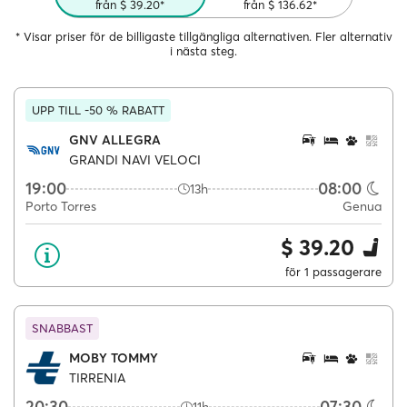
från $ 39.20*
från $ 136.62*
* Visar priser för de billigaste tillgängliga alternativen. Fler alternativ
i nästa steg.
UPP TILL -50 % RABATT
GNV ALLEGRA
GRANDI NAVI VELOCI
19:00
08:00
13h
Porto Torres
Genua
$ 39.20
för 1 passagerare
SNABBAST
MOBY TOMMY
TIRRENIA
20:30
07:30