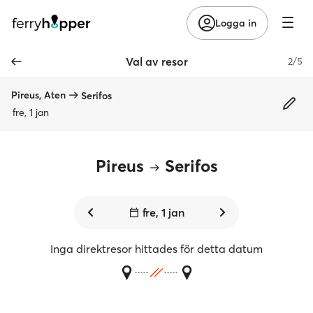
Logga in
Val av resor
2/5
Pireus, Aten
Serifos
fre, 1 jan
Pireus
Serifos
fre, 1 jan
Inga direktresor hittades för detta datum