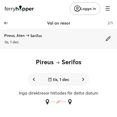
Logga in
Val av resor
2/5
Pireus, Aten
Serifos
tis, 1 dec
Pireus
Serifos
tis, 1 dec
Inga direktresor hittades för detta datum