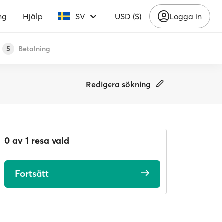
ng
Hjälp
SV
USD ($)
Logga in
Betalning
5
Redigera sökning
0 av 1 resa vald
Fortsätt