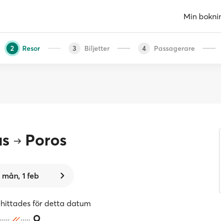
Min bokni
Resor
Biljetter
Passagerare
2
3
4
us
Poros
mån, 1 feb
 hittades för detta datum