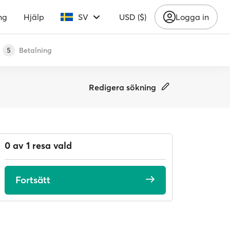
ng
Hjälp
SV
USD ($)
Logga in
Betalning
5
Redigera sökning
0 av 1 resa vald
Fortsätt