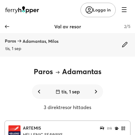
Logga in
Val av resor
2/5
Paros
Adamantas, Milos
tis, 1 sep
Paros
Adamantas
tis, 1 sep
3 direktresor hittades
ARTEMIS
HELLENIC SEAWAYS